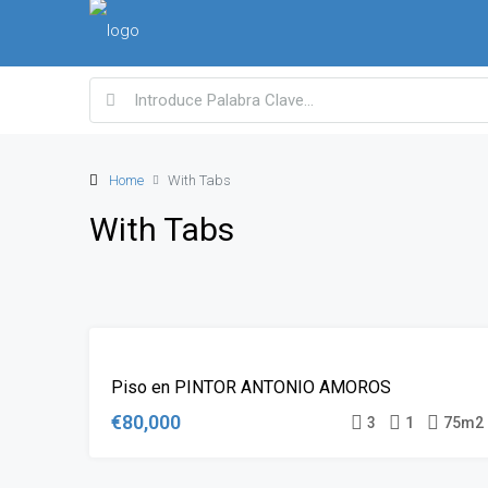
Home
With Tabs
With Tabs
EN
Piso en PINTOR ANTONIO AMOROS
VENTA
€80,000
3
1
75m2