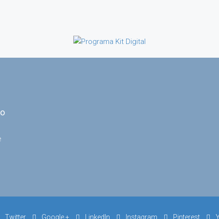
to
e
Twitter
Google +
LinkedIn
Instagram
Pinterest
Y