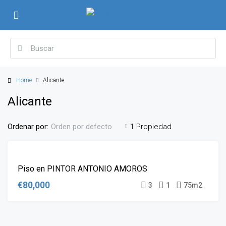
Home
Alicante
Alicante
Ordenar por:
1 Propiedad
Orden por defecto
EN
Piso en PINTOR ANTONIO AMOROS
VENTA
€80,000
3
1
75m2