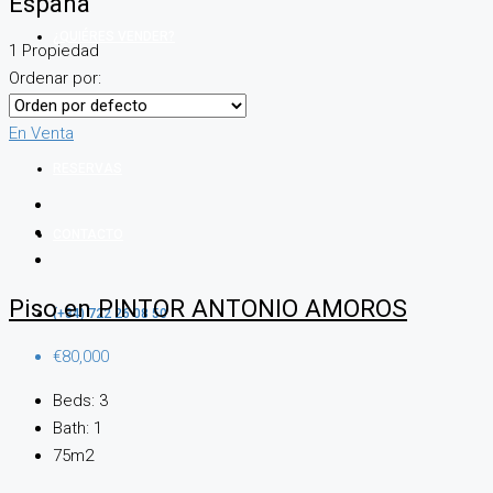
España
¿QUIÉRES VENDER?
1 Propiedad
Ordenar por:
BLOG
En Venta
RESERVAS
CONTACTO
Piso en PINTOR ANTONIO AMOROS
(+34) 722 26 08 50
€80,000
Beds:
3
Bath:
1
75m2